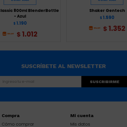
lassic 800ml BlenderBottle
Shaker Gentech
- Azul
1.590
$
1.190
$
1.352
$
1.012
$
SUSCRÍBETE AL NEWSLETTER
SUSCRIBIRME
Compra
Mi cuenta
Cómo comprar
Mis datos