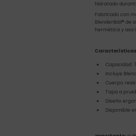
hidratado durante
Fabricado con ma
BlenderBall® de a
hermética y asa 
Características
Capacidad: 
Incluye Blen
Cuerpo resist
Tapa a prue
Diseño ergon
Disponible e
I
mportante:
si d