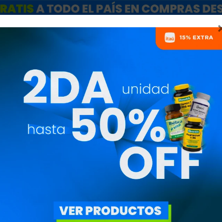
ARCAS
SALE
CATÁLOGO MAYORISTAS
NUTRICIONISTAS
SHAKER SPORT
BOTTLE - VIO
BLEGEN04mixvioleta
1.690
$
1.437
$
Botella de mezclador B