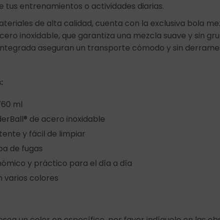
 tus entrenamientos o actividades diarias.
teriales de alta calidad, cuenta con la exclusiva bola m
cero inoxidable, que garantiza una mezcla suave y sin gr
integrada aseguran un transporte cómodo y sin derrame
:
760 ml
derBall® de acero inoxidable
ente y fácil de limpiar
ba de fugas
ómico y práctico para el día a día
n varios colores
esea un color en específico, por favor indíquelo en las o