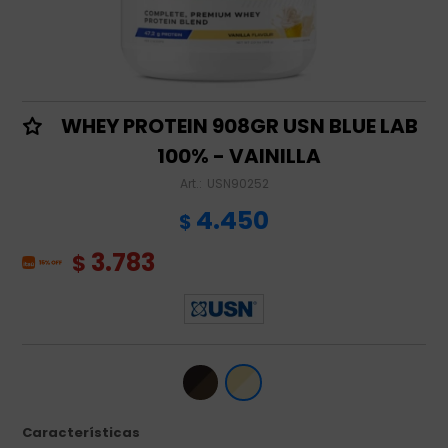
WHEY PROTEIN 908GR USN BLUE LAB
100% - VAINILLA
USN90252
4.450
$
3.783
$
Características