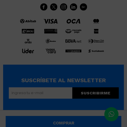





SUSCRÍBETE AL NEWSLETTER
SUSCRIBIRME
© Copyright 2026 / Wikimúsculos | Wimucon Uruguay SRL
COMPRAR