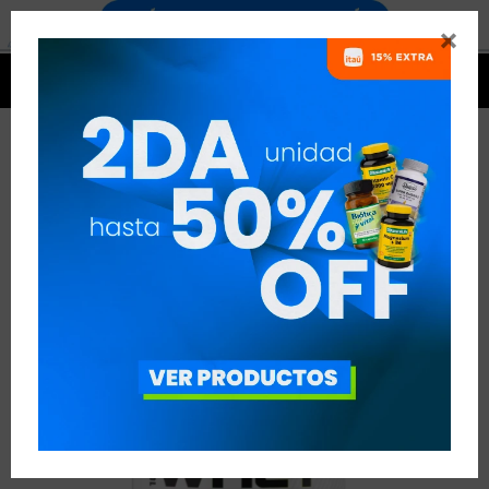




