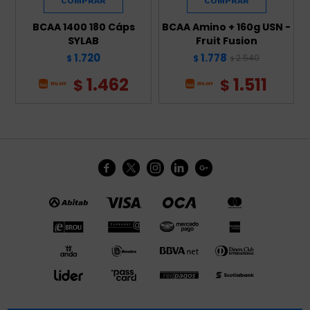
BCAA 1400 180 Cáps
BCAA Amino + 160g USN -
SYLAB
Fruit Fusion
1.720
1.778
2.540
$
$
$
1.462
1.511
$
$




