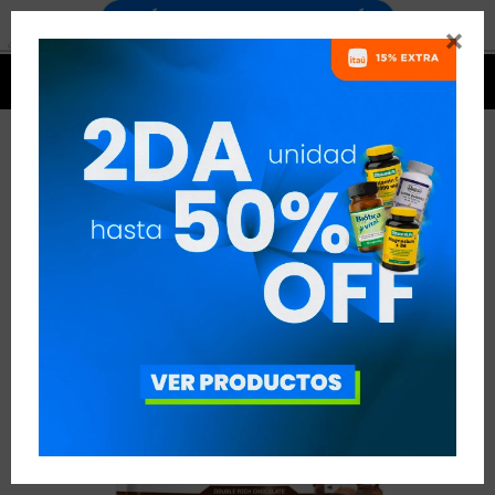




