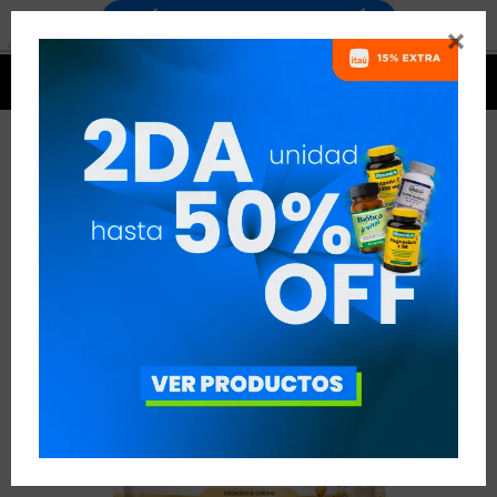




