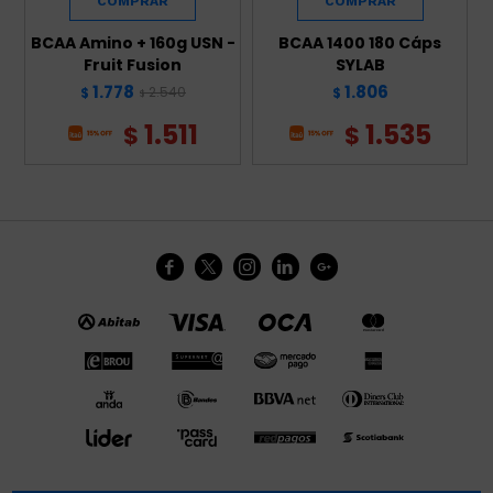
BCAA Amino + 160g USN -
BCAA 1400 180 Cáps
Fruit Fusion
SYLAB
1.778
1.806
2.540
$
$
$
1.511
1.535
$
$




