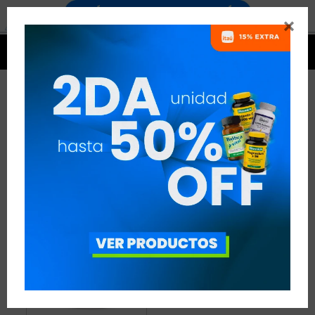


OMEGA ANA MARÍA LAJUSTICIA
1 ARTÍCULO
RECOMENDADOS
OMEGA
ANA MARÍA LAJUSTICIA
QUITAR FILTROS