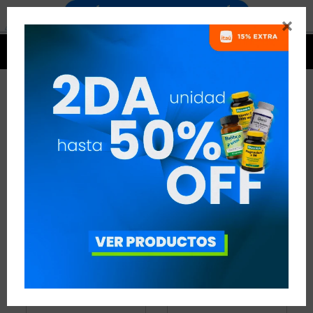


PROTEÍNAS PARA PERDER PESO
12 ARTÍCULOS
RECOMENDADOS
PROTEÍNAS
OBJETIVO:
PERDER PESO
QUITAR FILTROS