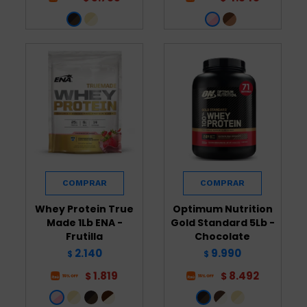
Whey Protein True
Optimum Nutrition
Made 1Lb ENA -
Gold Standard 5Lb -
Frutilla
Chocolate
2.140
9.990
$
$
1.819
8.492
$
$