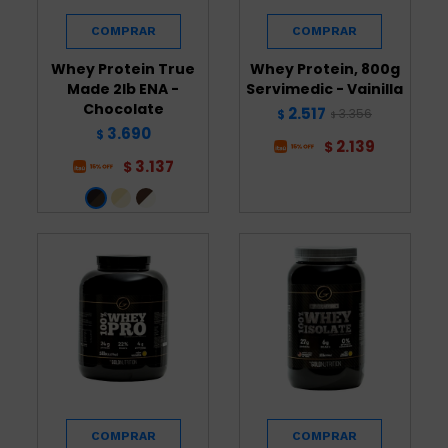
Whey Protein True
Whey Protein, 800g
Made 2lb ENA -
Servimedic - Vainilla
Chocolate
2.517
3.356
$
$
3.690
$
2.139
$
3.137
$