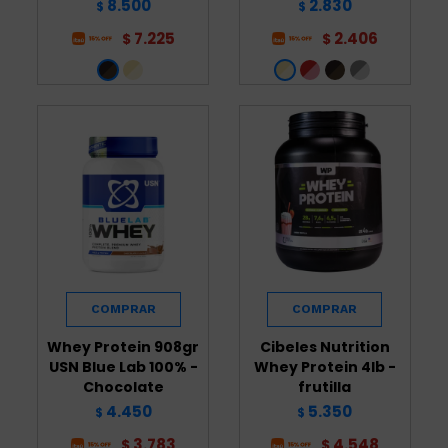
8.500
2.830
$
$
7.225
2.406
$
$
Whey Protein 908gr
Cibeles Nutrition
USN Blue Lab 100% -
Whey Protein 4lb -
Chocolate
frutilla
4.450
5.350
$
$
3.783
4.548
$
$