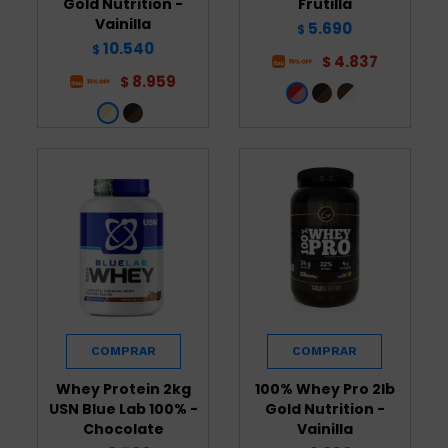
Gold Nutrition -
Frutilla
Vainilla
5.690
$
10.540
$
4.837
$
8.959
$
Whey Protein 2kg
100% Whey Pro 2lb
USN Blue Lab 100% -
Gold Nutrition -
Chocolate
Vainilla