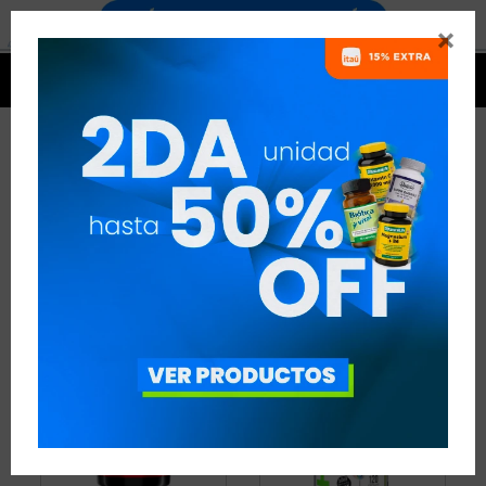


FÓRMULAS COMPUESTAS
2 ARTÍCULOS
RECOMENDADOS
QUEMADORES
FÓRMULAS COMPUESTAS
VEGANO:
NO
QUITAR FILTROS