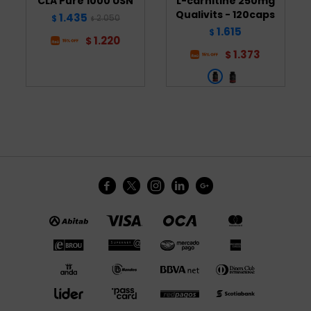
CLA Pure 1000 USN
L-carnitine 250mg
Qualivits - 120caps
1.435
2.050
$
$
1.615
$
1.220
$
1.373
$




