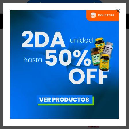


QUEMADORES - FÚTBOL
4 ARTÍCULOS
RECOMENDADOS
QUEMADORES
DISCIPLINA:
FÚTBOL
QUITAR FILTROS