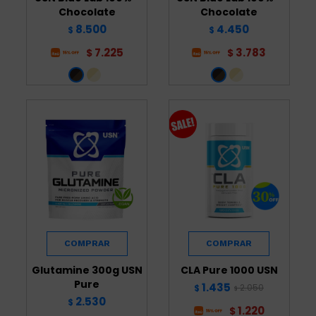
Chocolate
Chocolate
8.500
4.450
$
$
7.225
3.783
$
$
Glutamine 300g USN
CLA Pure 1000 USN
Pure
1.435
2.050
$
$
2.530
$
1.220
$