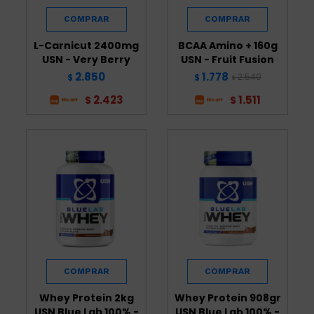
L-Carnicut 2400mg
BCAA Amino + 160g
USN - Very Berry
USN - Fruit Fusion
2.850
1.778
2.540
$
$
$
2.423
1.511
$
$
Whey Protein 2kg
Whey Protein 908gr
USN Blue Lab 100% -
USN Blue Lab 100% -