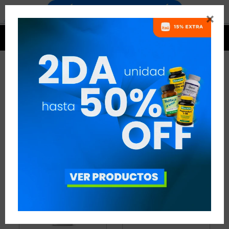


PRODUCTOS USN
8 ARTÍCULOS
RECOMENDADOS
USN