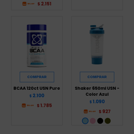
2.151
$
BCAA 120ct USN Pure
Shaker 650ml USN -
Color Azul
2.100
$
1.090
$
1.785
$
927
$