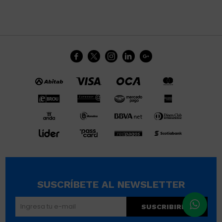





SUSCRÍBETE AL NEWSLETTER
SUSCRIBIRME