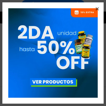


NO SE HAN RECUPERADO
PRODUCTOS
Inténtalo nuevamente con otros criterios de filtrado.
Filtrando por:
Atlhetica Nutrition




