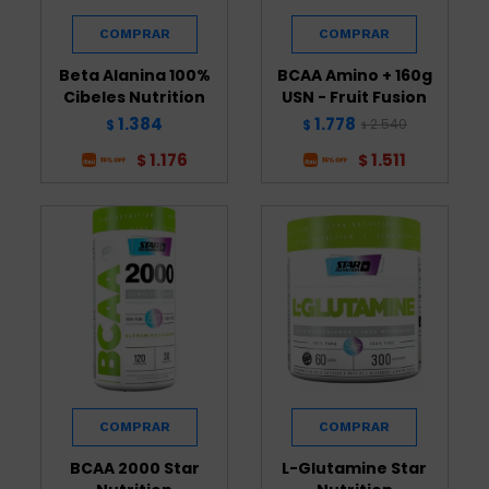
Beta Alanina 100%
BCAA Amino + 160g
Cibeles Nutrition
USN - Fruit Fusion
1.384
1.778
2.540
$
$
$
1.176
1.511
$
$
BCAA 2000 Star
L-Glutamine Star