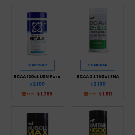
BCAA 120ct USN Pure
BCAA 2:1:1 90ct ENA
2.100
2.130
$
$
1.785
1.811
$
$