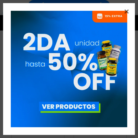


AMINOÁCIDOS - RUNNING
11 ARTÍCULOS
RECOMENDADOS
AMINOÁCIDOS
DISCIPLINA:
RUNNING
QUITAR FILTROS