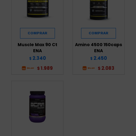
Muscle Max 90 Ct
Amino 4500 150caps
ENA
ENA
2.340
2.450
$
$
1.989
2.083
$
$