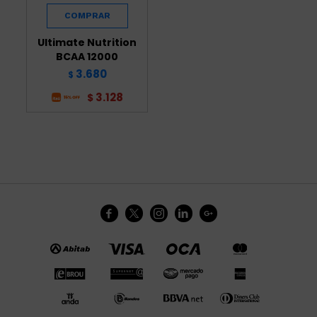
Ultimate Nutrition
BCAA 12000
3.680
$
3.128
$




