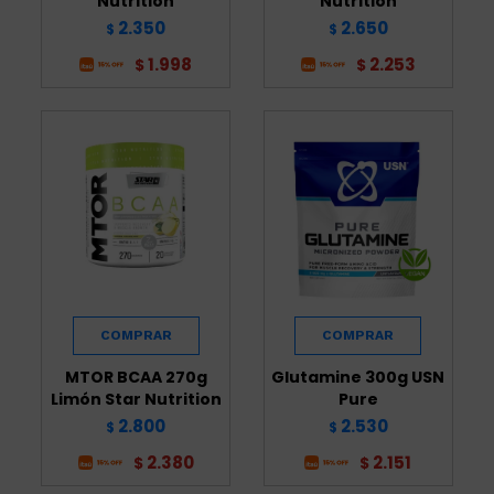
Nutrition
Nutrition
2.350
2.650
$
$
1.998
2.253
$
$
MTOR BCAA 270g
Glutamine 300g USN
Limón Star Nutrition
Pure
2.800
2.530
$
$
2.380
2.151
$
$