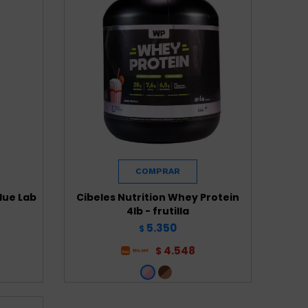
lue Lab
Cibeles Nutrition Whey Protein
4lb - frutilla
5.350
$
4.548
$