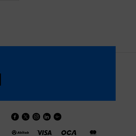




