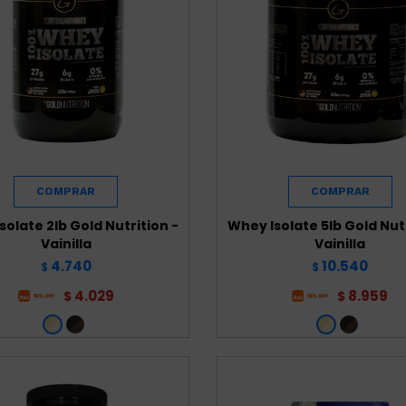
solate 2lb Gold Nutrition -
Whey Isolate 5lb Gold Nutr
Vainilla
Vainilla
4.740
10.540
$
$
4.029
8.959
$
$