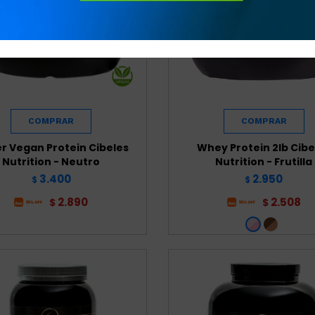
r Vegan Protein Cibeles
Whey Protein 2lb Cibe
Nutrition - Neutro
Nutrition - Frutilla
3.400
2.950
$
$
2.890
2.508
$
$