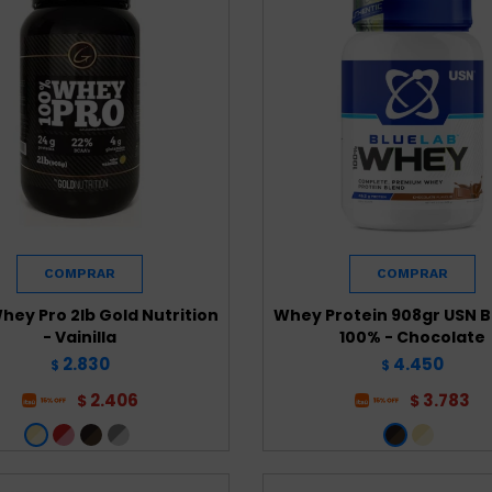
hey Pro 2lb Gold Nutrition
Whey Protein 908gr USN B
- Vainilla
100% - Chocolate
2.830
4.450
$
$
2.406
3.783
$
$