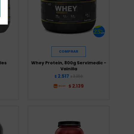
les
Whey Protein, 800g Servimedic -
Vainilla
2.517
3.356
$
$
2.139
$