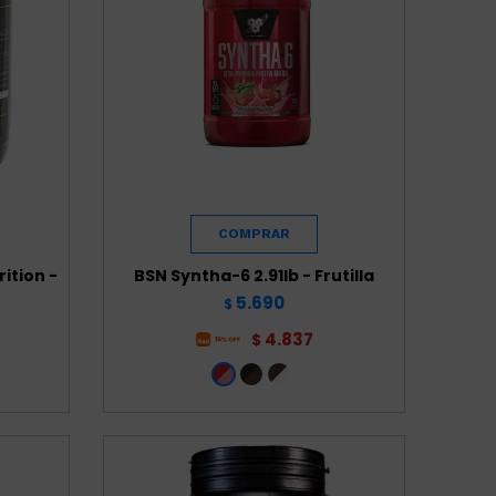
ition -
BSN Syntha-6 2.91lb - Frutilla
5.690
$
4.837
$