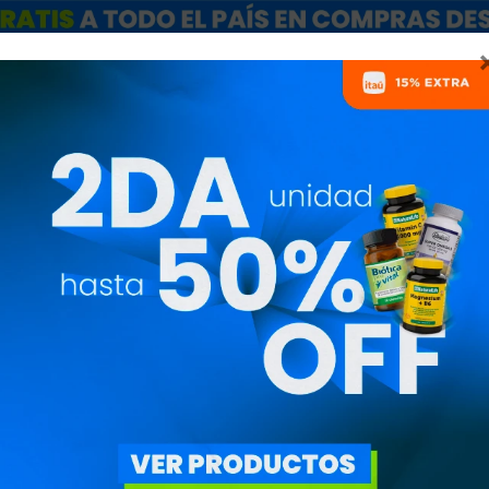
ARCAS
SALE
CATÁLOGO MAYORISTAS
NUTRICIONISTAS
EÍNAS PARA GANAR MÚ
)
ESPECIALES
OBJETIVO
DISCIPL
QUITAR FILTROS