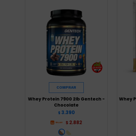
Whey Protein 7900 2lb Gentech -
Whey P
Chocolate
3.390
$
2.882
$