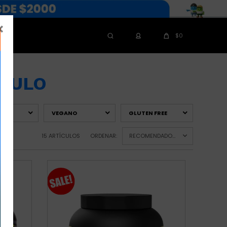

$
0
SCULO
INA
VEGANO
GLUTEN FREE
15 ARTÍCULOS
ORDENAR:
RECOMENDADOS