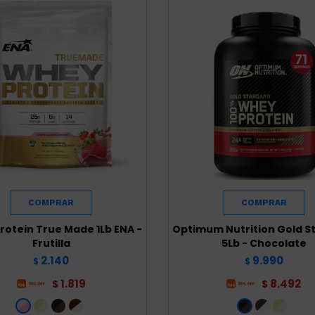
rotein True Made 1Lb ENA -
Optimum Nutrition Gold S
Frutilla
5Lb - Chocolate
2.140
9.990
$
$
1.819
8.492
$
$