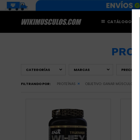
CATÁLOGO
M
PROT
CATEGORÍAS
MARCAS
PRECIO
($
FILTRANDO POR:
PROTEÍNAS
OBJETIVO:
GANAR MÚSCULO