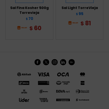
Sal Fina Kosher 500g
Sal Light TorreVieja
Torrevieja
95
$
70
$
81
$
60
$




