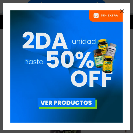




