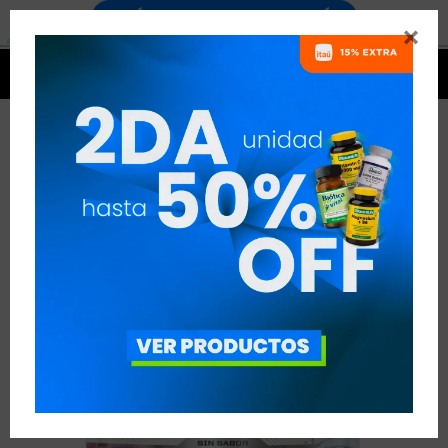




