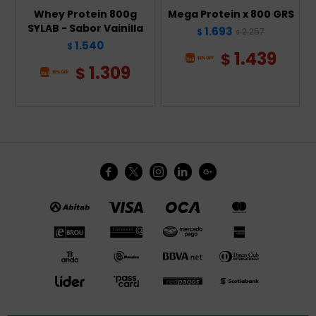
Whey Protein 800g
Mega Protein x 800 GRS
SYLAB - Sabor Vainilla
1.693
2.257
$
$
1.540
$
1.439
$
1.309
$




