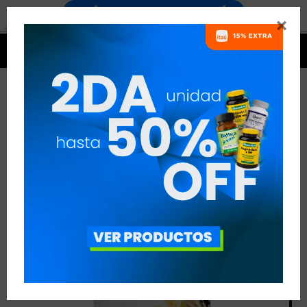




