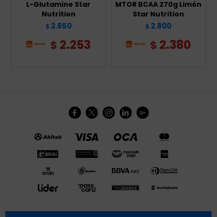
L-Glutamine Star
MTOR BCAA 270g Limón
Nutrition
Star Nutrition
2.650
2.800
$
$
2.253
2.380
$
$




