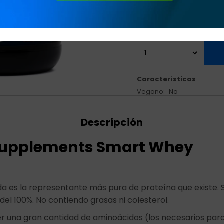
Variedades:
Características
Vegano
No
Descripción
Supplements Smart Whey
da es la representante más pura de proteína que existe. 
del 100%. No contiendo grasas ni colesterol.
r una gran cantidad de aminoácidos (los necesarios par