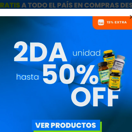
ARCAS
SALE
CATÁLOGO MAYORISTAS
NUTRICIONISTAS
SATURN SUPP
ISOLADO 2LB -
SAT42433
6.590
$
5.602
$