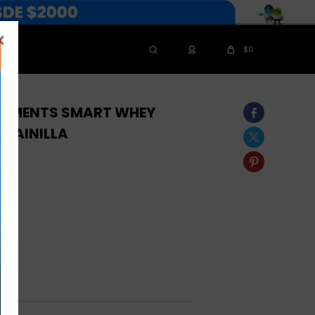

$
0
LEMENTS SMART WHEY

 VAINILLA

