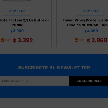
olate Protein 2,3 Lb Nutrex -
Power Whey Protein Isol
Frutilla
Cibeles Nutrition - Vai
3.990
4.550
$
$
3.392
3.868
$
$
SUSCRÍBETE AL NEWSLETTER
SUSCRIBIRME