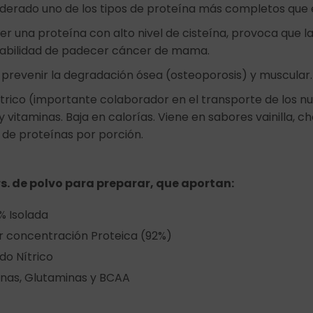
iderado uno de los tipos de proteína más completos que e
 ser una proteína con alto nivel de cisteína, provoca que l
babilidad de padecer cáncer de mama.
prevenir la degradación ósea (osteoporosis) y muscular.
trico (importante colaborador en el transporte de los nu
vitaminas. Baja en calorías. Viene en sabores vainilla, cho
de proteínas por porción.
s. de polvo para preparar, que aportan:
% Isolada
r concentración Proteica (92%)
do Nítrico
inas, Glutaminas y BCAA