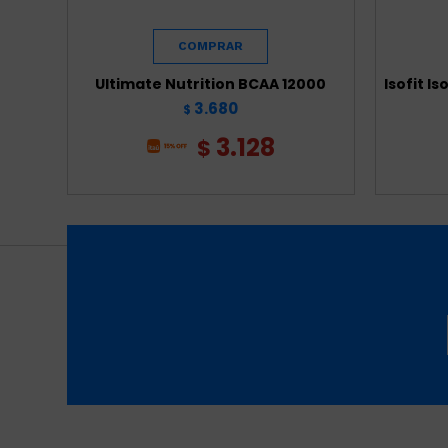
Ultimate Nutrition BCAA 12000
Isofit Is
3.680
$
3.128
$