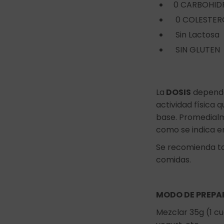
0 CARBOHID
0 COLESTER
Sin Lactosa
SIN GLUTEN
La
DOSIS
depende 
actividad física 
base. Promedialm
como se indica e
Se recomienda tom
comidas.
MODO DE PREPA
Mezclar 35g (1 c