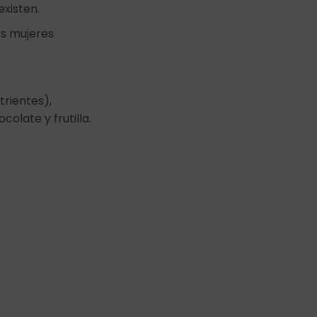
xisten.
as mujeres
trientes),
colate y frutilla.