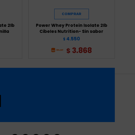
ate 2lb
Power Whey Protein Isolate 2lb
Po
nilla
Cibeles Nutrition- Sin sabor
4.550
$
3.868
$