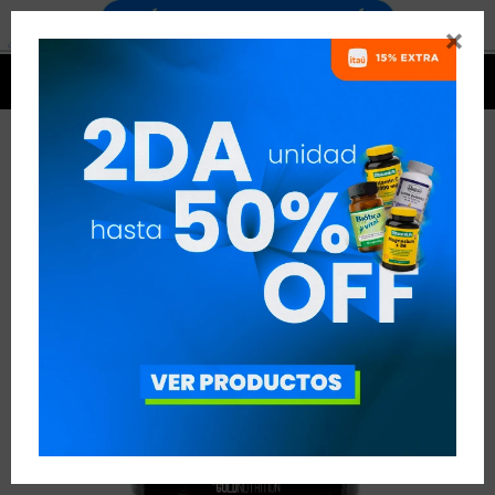




