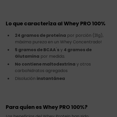
Lo que caracteriza al Whey PRO 100%
24 gramos de proteína
por porción (31g),
máxima pureza en un Whey Concentrado!
5 gramos de BCAA ́s
y
4 gramos de
Glutamina
por medida.
No contiene maltodextrina
y otros
carbohidratos agregados
Disolución
instantánea
Para quien es Whey PRO 100%?
Los beneficios del Whey Protein han sido