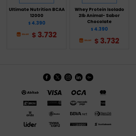
Ultimate Nutrition BCAA
Whey Protein Isolado
12000
2lb Animal- Sabor
Chocolate
4.390
$
4.390
$
3.732
$
3.732
$




