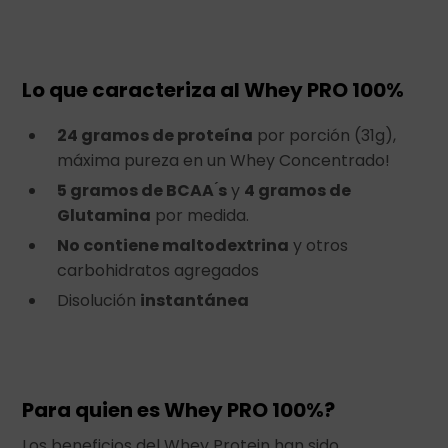
Lo que caracteriza al Whey PRO 100%
24 gramos de proteína
por porción (31g),
máxima pureza en un Whey Concentrado!
5 gramos de BCAA ́s
y
4 gramos de
Glutamina
por medida.
No contiene maltodextrina
y otros
carbohidratos agregados
Disolución
instantánea
Para quien es Whey PRO 100%?
Los beneficios del Whey Protein han sido