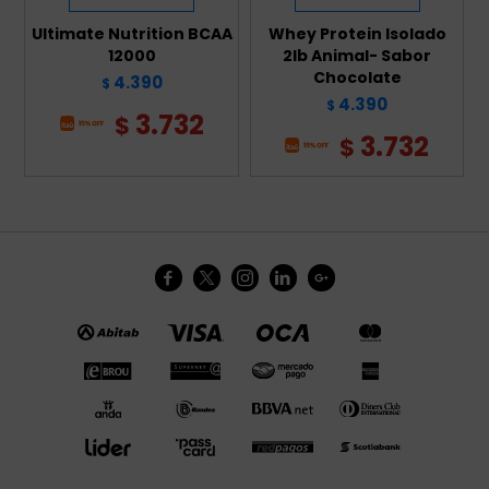
Ultimate Nutrition BCAA
Whey Protein Isolado
12000
2lb Animal- Sabor
Chocolate
4.390
$
4.390
$
3.732
$
3.732
$




