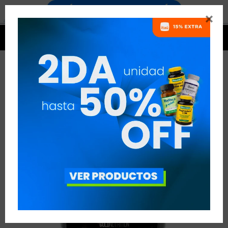




