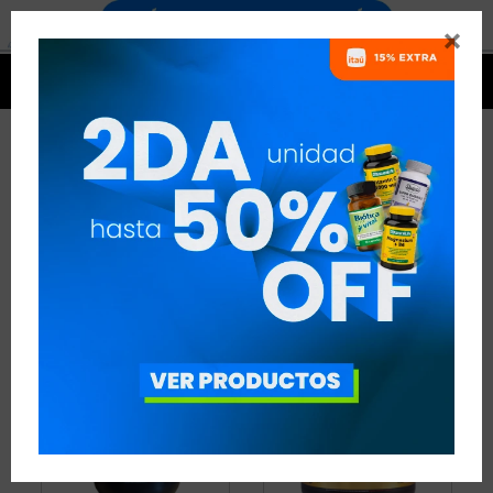


RESULTADOS DE LA BÚSQUEDA
"POWER WHEY PROTEIN"
5 ARTÍCULOS
COINCIDENCIA
BÚSQUEDA: "POWER WHEY PROTEIN"