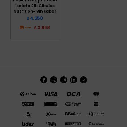
Isolate 2lb Cibeles
Nutrition- Sin sabor
4.550
$
3.868
$




