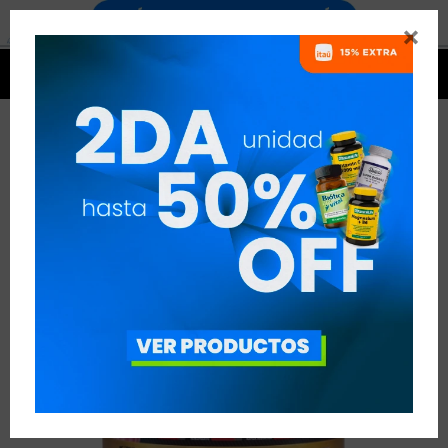




