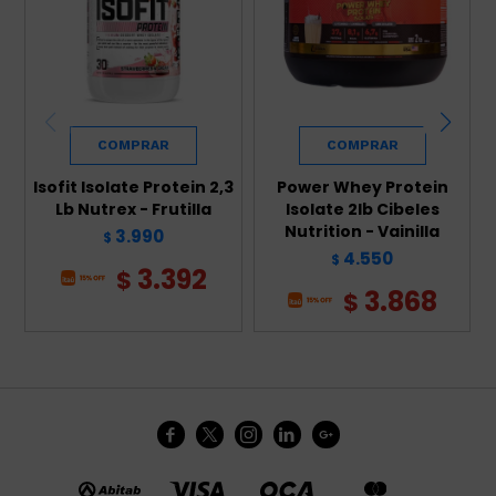
Isofit Isolate Protein 2,3
Power Whey Protein
Lb Nutrex - Frutilla
Isolate 2lb Cibeles
Nutrition - Vainilla
3.990
$
4.550
$
3.392
$
3.868
$




