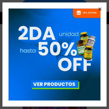




