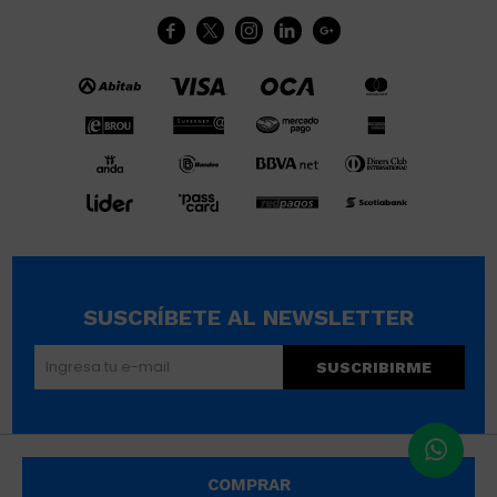





SUSCRÍBETE AL NEWSLETTER
SUSCRIBIRME
© Copyright 2026 / Wikimúsculos | Wimucon Uruguay SRL
COMPRAR