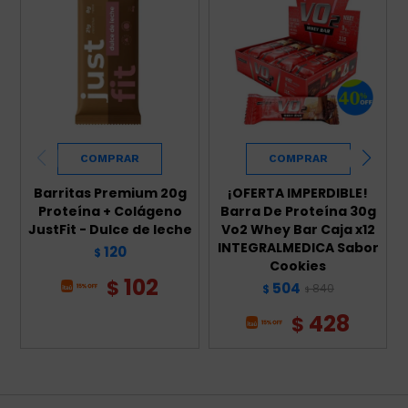
Barritas Premium 20g
¡OFERTA IMPERDIBLE!
Proteína + Colágeno
Barra De Proteína 30g
JustFit - Dulce de leche
Vo2 Whey Bar Caja x12
INTEGRALMEDICA Sabor
120
$
Cookies
102
$
504
840
$
$
428
$