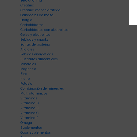
Beta-Alanina
Creatina
Creatina monohidratada
Ganadores de masa
Energía
Carbohidratos
Carbohidratos con electrolitos
Geles y electrolitos
Bebidas y snacks
Barras de proteína
Alfajores
Bebidas energéticas
Sustitutos alimenticios
Minerales
Magnesio
Zinc
Hierro
Potasio
Combinación de minerales
Multivitamínicos
Vitaminas
Vitamina D
Vitamina B
Vitamina C
Vitamina E
Omega
Suplementos
Otros suplementos