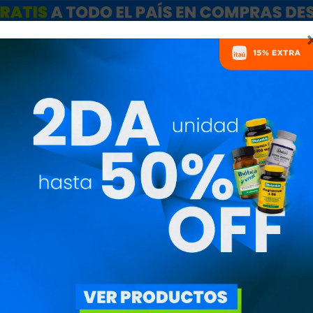
ARCAS
SALE
CATÁLOGO MAYORISTAS
NUTRICIONISTAS
 HAN RECUPERADO PRO
Vitaminway
Quitar filtros