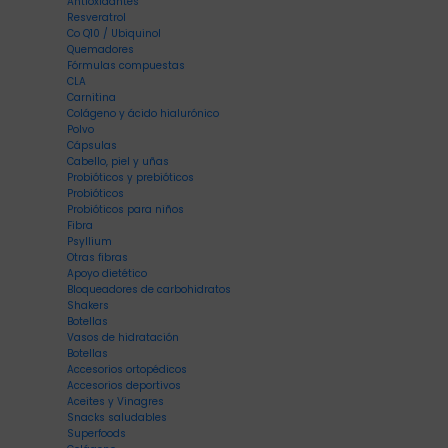
Antioxidantes
Resveratrol
Co Q10 / Ubiquinol
Quemadores
Fórmulas compuestas
CLA
Carnitina
Colágeno y ácido hialurónico
Polvo
Cápsulas
Cabello, piel y uñas
Probióticos y prebióticos
Probióticos
Probióticos para niños
Fibra
Psyllium
Otras fibras
Apoyo dietético
Bloqueadores de carbohidratos
Shakers
Botellas
Vasos de hidratación
Botellas
Accesorios ortopédicos
Accesorios deportivos
Aceites y Vinagres
Snacks saludables
Superfoods