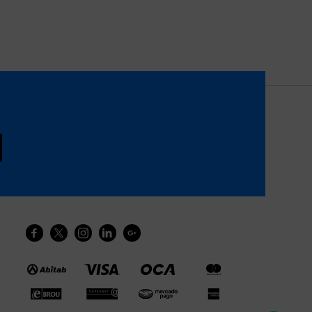




