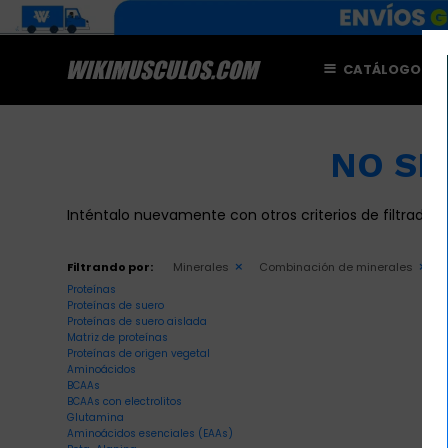
CATÁLOGO
M
NO SE
Inténtalo nuevamente con otros criterios de filtrado.
Filtrando por:
Minerales
Combinación de minerales
Proteínas
Proteínas de suero
Proteínas de suero aislada
Matriz de proteínas
Proteínas de origen vegetal
Aminoácidos
BCAAs
BCAAs con electrolitos
Glutamina
Aminoácidos esenciales (EAAs)