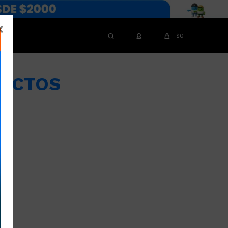

$
0
DUCTOS