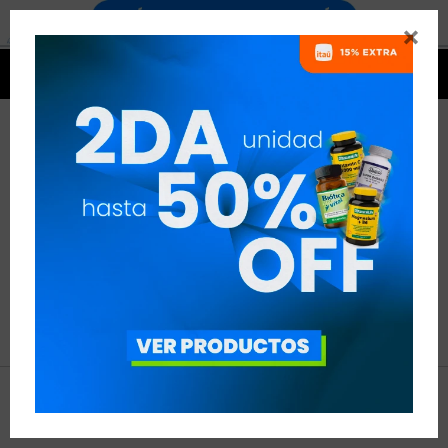


NO SE HAN RECUPERADO
PRODUCTOS
Inténtalo nuevamente con otros criterios de filtrado.
Filtrando por:
Hydor




