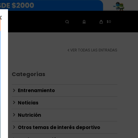

$
0
VER TODAS LAS ENTRADAS
Categorías
Entrenamiento
Noticias
Nutrición
Otros temas de interés deportivo