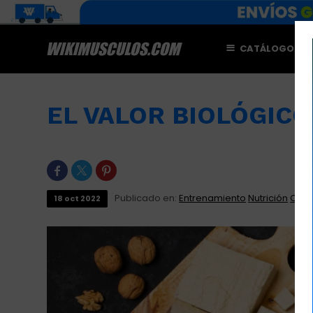
CATÁLOGO
M
EL VALOR BIOLÓGICO



Publicado en:
Entrenamiento
Nutrición
Otro
18
oct
2022