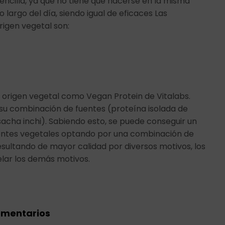
ncilla, ya que no tiene que hacerse en la misma
largo del día, siendo igual de eficaces Las
igen vegetal son:
 origen vegetal como Vegan Protein de Vitalabs.
u combinación de fuentes (proteína isolada de
acha inchi). Sabiendo esto, se puede conseguir un
entes vegetales optando por una combinación de
esultando de mayor calidad por diversos motivos, los
elar los demás motivos.
omentarios