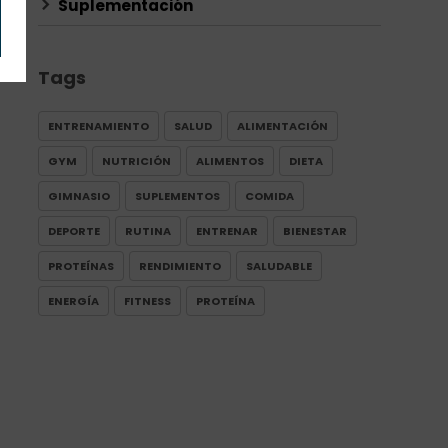
Suplementación
Tags
ENTRENAMIENTO
SALUD
ALIMENTACIÓN
GYM
NUTRICIÓN
ALIMENTOS
DIETA
GIMNASIO
SUPLEMENTOS
COMIDA
DEPORTE
RUTINA
ENTRENAR
BIENESTAR
PROTEÍNAS
RENDIMIENTO
SALUDABLE
ENERGÍA
FITNESS
PROTEÍNA