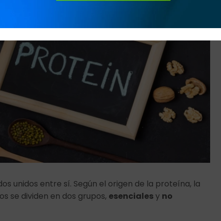
 unidos entre sí. Según el origen de la proteína, la
os se dividen en dos grupos,
esenciales
y
no