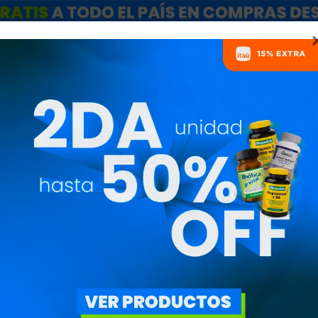
ARCAS
SALE
CATÁLOGO MAYORISTAS
NUTRICIONISTAS
 DE LAS PROTEÍNAS
s temas de interés deportivo
Suplementación