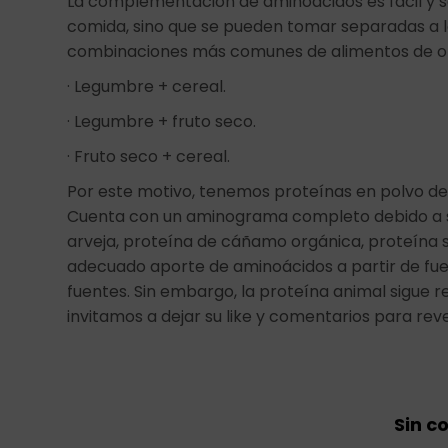
La complementación de aminoácidos es fácil y se
comida, sino que se pueden tomar separadas a lo 
combinaciones más comunes de alimentos de or
· Legumbre + cereal.
· Legumbre + fruto seco.
· Fruto seco + cereal.
Por este motivo, tenemos proteínas en polvo de
Cuenta con un aminograma completo debido a s
arveja, proteína de cáñamo orgánica, proteína s
adecuado aporte de aminoácidos a partir de fu
fuentes. Sin embargo, la proteína animal sigue r
invitamos a dejar su like y comentarios para rev
Sin c