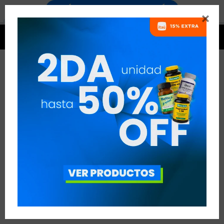


TAG: RENDIMIENTO
VER TODAS LAS ENTRADAS