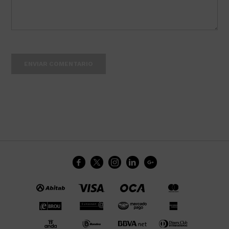
ENVIAR COMENTARIO




