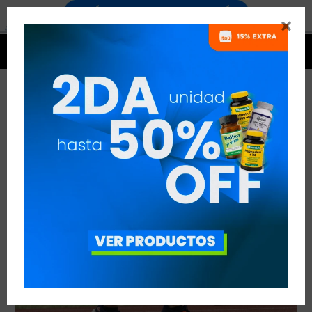


FASCITIS PLANTAR
VER TODAS LAS ENTRADAS



Publicado en:
Entrenamiento
08
feb
2022