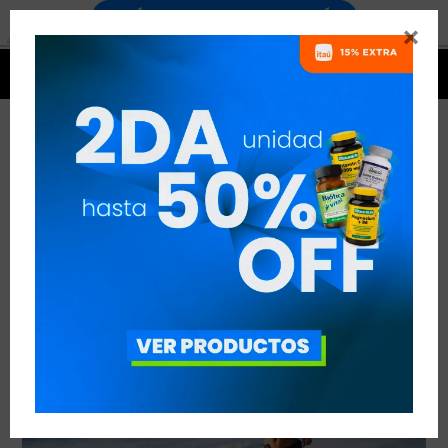


LA GLUTAMINA: ¿QUÉ ES Y PARA QUÉ SIRVE?
VER TODAS LAS ENTRADAS



Publicado en:
Nutrición
Suplementación
25
oct
2018