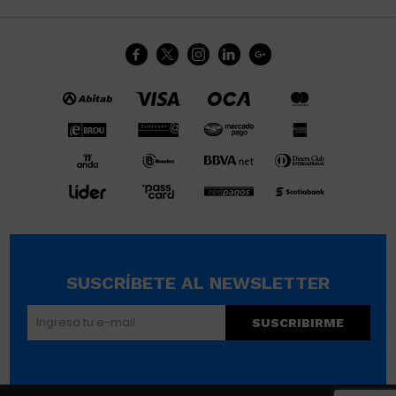





SUSCRÍBETE AL NEWSLETTER
SUSCRIBIRME