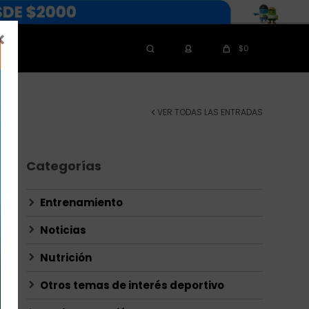

$
0
VER TODAS LAS ENTRADAS
Categorías
Entrenamiento
Noticias
Nutrición
Otros temas de interés deportivo