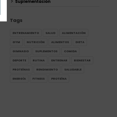
Suplementación
Tags
ENTRENAMIENTO
SALUD
ALIMENTACIÓN
GYM
NUTRICIÓN
ALIMENTOS
DIETA
GIMNASIO
SUPLEMENTOS
COMIDA
DEPORTE
RUTINA
ENTRENAR
BIENESTAR
PROTEÍNAS
RENDIMIENTO
SALUDABLE
ENERGÍA
FITNESS
PROTEÍNA