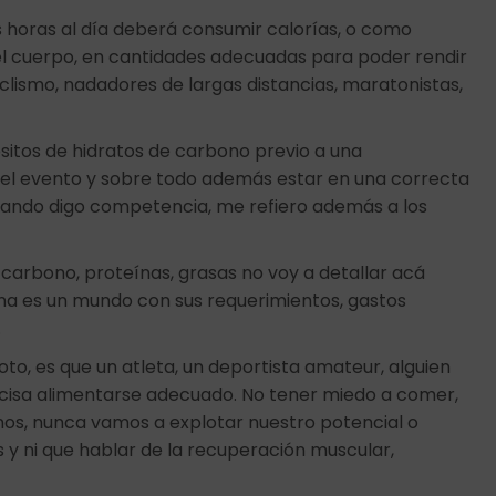
s horas al día deberá consumir calorías, o como
del cuerpo, en cantidades adecuadas para poder rendir
clismo, nadadores de largas distancias, maratonistas,
ósitos de hidratos de carbono previo a una
el evento y sobre todo además estar en una correcta
uando digo competencia, me refiero además a los
e carbono, proteínas, grasas no voy a detallar acá
a es un mundo con sus requerimientos, gastos
.
oto, es que un atleta, un deportista amateur, alguien
ecisa alimentarse adecuado. No tener miedo a comer,
os, nunca vamos a explotar nuestro potencial o
y ni que hablar de la recuperación muscular,