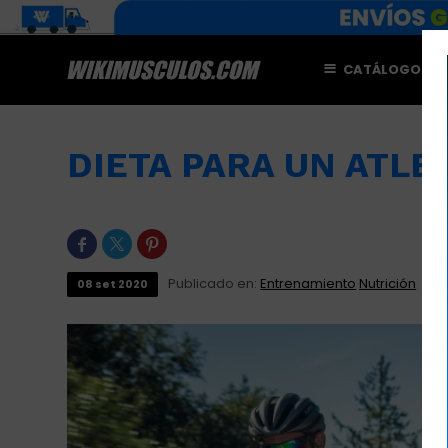
CATÁLOGO
M
DIETA PARA UN ATLE



Publicado en:
Entrenamiento
Nutrición
08
set
2020