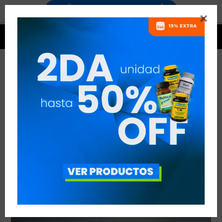


FACTORES CLAVES EN LA SÍNTESIS
PROTEICA
VER TODAS LAS ENTRADAS



Publicado en:
Entrenamiento
Nutrición
14
mar
2019
Suplementación