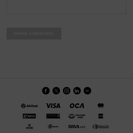
ENVIAR COMENTARIO




