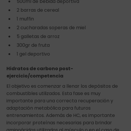
500ml de bebida deportiva
2 barras de cereal
1 muffin
2 cucharadas soperas de miel
5 galletas de arroz
300gr de fruta
1 gel deportivo
Hidratos de carbono post-
ejercicio/competencia
El objetivo es comenzar a llenar los depósitos de
combustibles utilizados. Esta fase es muy
importante para una correcta recuperación y
adaptación metabólica para futuros
entrenamientos. Además de HC, es importante
incorporar proteínas necesarias para brindar
aminoácidos utilizados al músculo o en el caso de