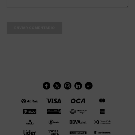
ENVIAR COMENTARIO




