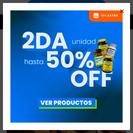


HIDRATOS DE CARBONO
VER TODAS LAS ENTRADAS



Publicado en:
Entrenamiento
Nutrición
16
mar
2019