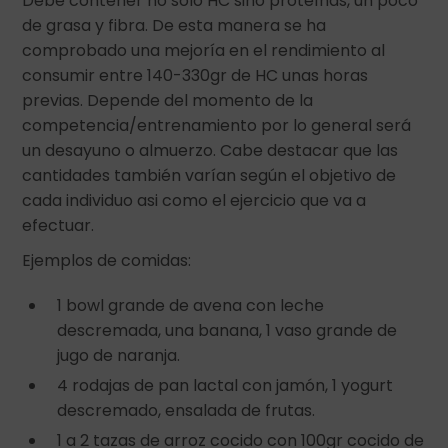
Debe contener no solo HC sino proteínas, un poco
de grasa y fibra. De esta manera se ha
comprobado una mejoría en el rendimiento al
consumir entre 140-330gr de HC unas horas
previas. Depende del momento de la
competencia/entrenamiento por lo general será
un desayuno o almuerzo. Cabe destacar que las
cantidades también varían según el objetivo de
cada individuo asi como el ejercicio que va a
efectuar.
Ejemplos de comidas:
1 bowl grande de avena con leche
descremada, una banana, 1 vaso grande de
jugo de naranja.
4 rodajas de pan lactal con jamón, 1 yogurt
descremado, ensalada de frutas.
1 a 2 tazas de arroz cocido con 100gr cocido de