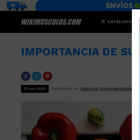
CATÁLOGO
M
IMPORTANCIA DE SU



Publicado en:
Nutrición
Suplementación
31
ene
2023