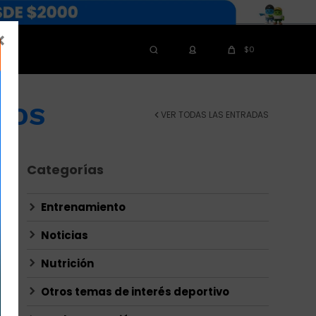

$
0
NOS
VER TODAS LAS ENTRADAS
Categorías
Entrenamiento
Noticias
Nutrición
Otros temas de interés deportivo