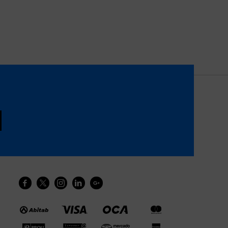




