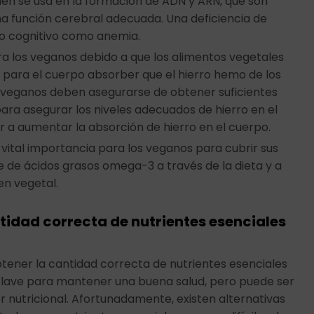
bién se usa en la formación de ADN y ARN, que son
 función cerebral adecuada. Una deficiencia de
ro cognitivo como anemia.
ra los veganos debido a que los alimentos vegetales
l para el cuerpo absorber que el hierro hemo de los
os veganos deben asegurarse de obtener suficientes
ara asegurar los niveles adecuados de hierro en el
 a aumentar la absorción de hierro en el cuerpo.
vital importancia para los veganos para cubrir sus
e de ácidos grasos omega-3 a través de la dieta y a
n vegetal.
idad correcta de nutrientes esenciales
tener la cantidad correcta de nutrientes esenciales
clave para mantener una buena salud, pero puede ser
or nutricional. Afortunadamente, existen alternativas