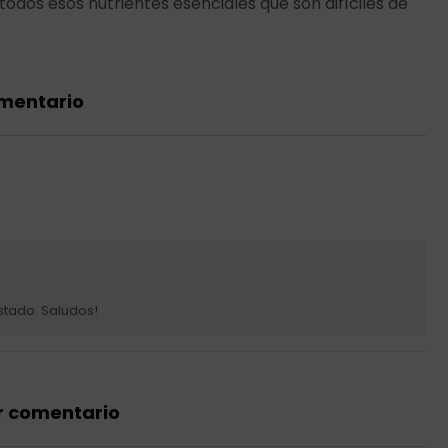
dos esos nutrientes esenciales que son difíciles de
omentario
stado. Saludos!
r comentario