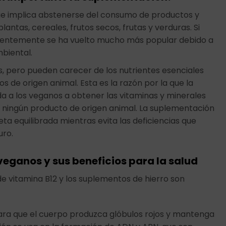
que implica abstenerse del consumo de productos y
ntas, cereales, frutos secos, frutas y verduras. Si
recientemente se ha vuelto mucho más popular debido a
mbiental.
, pero pueden carecer de los nutrientes esenciales
de origen animal. Esta es la razón por la que la
 a los veganos a obtener las vitaminas y minerales
r ningún producto de origen animal. La suplementación
a equilibrada mientras evita las deficiencias que
uro.
veganos y sus beneficios para la salud
 vitamina B12 y los suplementos de hierro son
para que el cuerpo produzca glóbulos rojos y mantenga