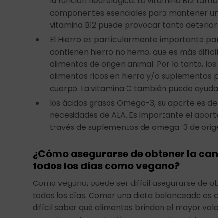
la función neurológica. La vitamina B12 tam
componentes esenciales para mantener una
vitamina B12 puede provocar tanto deterio
El Hierro es particularmente importante pa
contienen hierro no hemo, que es más difíci
alimentos de origen animal. Por lo tanto, l
alimentos ricos en hierro y/o suplementos p
cuerpo. La vitamina C también puede ayudar
los ácidos grasos Omega-3, su aporte es de 
necesidades de ALA. Es importante el aport
través de suplementos de omega-3 de orige
¿Cómo asegurarse de obtener la cant
todos los días como vegano?
Como vegano, puede ser difícil asegurarse de ob
todos los días. Comer una dieta balanceada es 
difícil saber qué alimentos brindan el mayor val