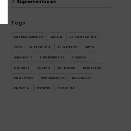
Suplementación
Tags
ENTRENAMIENTO
SALUD
ALIMENTACIÓN
GYM
NUTRICIÓN
ALIMENTOS
DIETA
GIMNASIO
SUPLEMENTOS
COMIDA
DEPORTE
RUTINA
ENTRENAR
BIENESTAR
PROTEÍNAS
RENDIMIENTO
SALUDABLE
ENERGÍA
FITNESS
PROTEÍNA