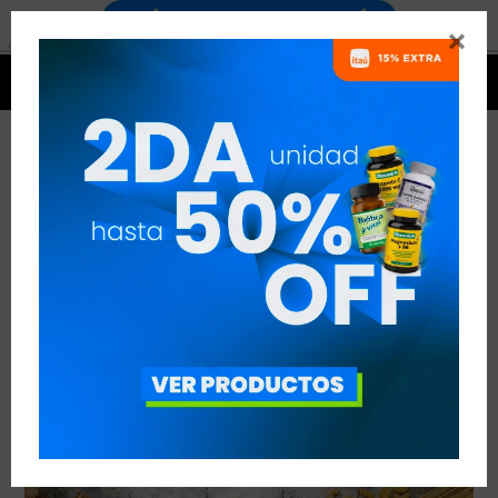


LAS DIETAS SIN GLUTEN
VER TODAS LAS ENTRADAS



Publicado en:
Nutrición
19
abr
2017