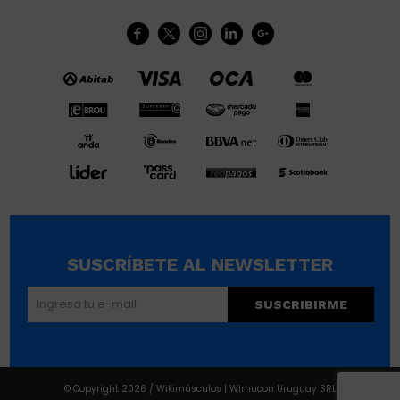





SUSCRÍBETE AL NEWSLETTER
SUSCRIBIRME
© Copyright 2026 / Wikimúsculos | Wimucon Uruguay SRL