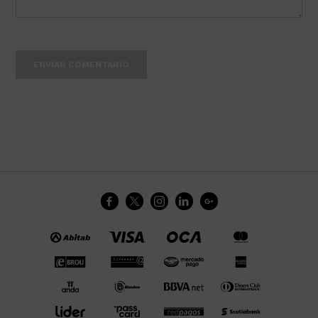
ENVIAR COMENTARIO




