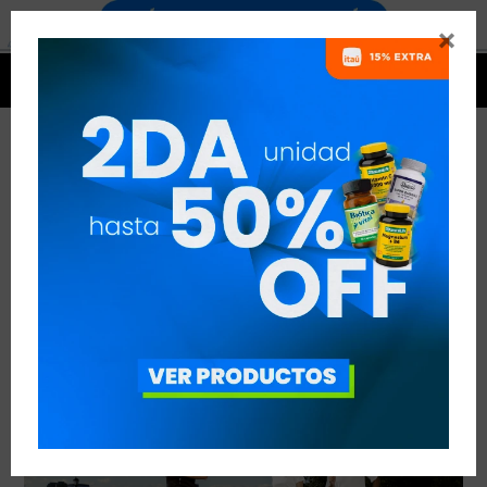


RUNNING: CÓMO CANSARSE MENOS
VER TODAS LAS ENTRADAS



Publicado en:
Entrenamiento
Suplementación
08
dic
2018