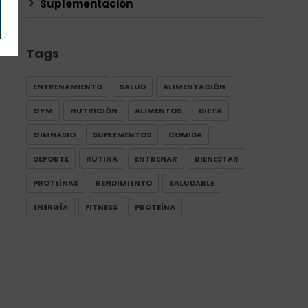
Suplementación
Tags
ENTRENAMIENTO
SALUD
ALIMENTACIÓN
GYM
NUTRICIÓN
ALIMENTOS
DIETA
GIMNASIO
SUPLEMENTOS
COMIDA
DEPORTE
RUTINA
ENTRENAR
BIENESTAR
PROTEÍNAS
RENDIMIENTO
SALUDABLE
ENERGÍA
FITNESS
PROTEÍNA