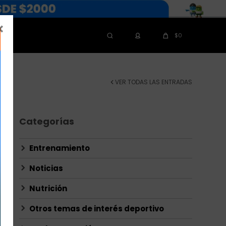

$
0
VER TODAS LAS ENTRADAS
Categorías
Entrenamiento
Noticias
Nutrición
Otros temas de interés deportivo