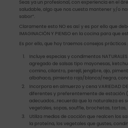
Seas ya un profesional, con experiencia en el á
saludable, algo que nos cuesta mantener y/o no
sabor”.
Claramente esto NO es así y es por ello que d
IMAGINACIÓN Y PIENSO en la cocina para que es
Es por ello, que hoy traemos consejos prácticos 
Incluye especias y condimentos NATURALES 
agregado de salsas tipo mayonesas, ketchup, 
comino, cilantro, perejil, jengibre, ajo, pi
albahaca, pimienta roja/blanca/negra, condi
Incorpora en almuerzo y cena VARIEDAD DE
diferentes y preferentemente de estación (
adecuados…recuerda que la naturaleza es sa
vegetales, sopas, souffle, brochetas, tartas,
Utiliza medios de cocción que realcen los sa
la proteína, los vegetales que gustes, condi