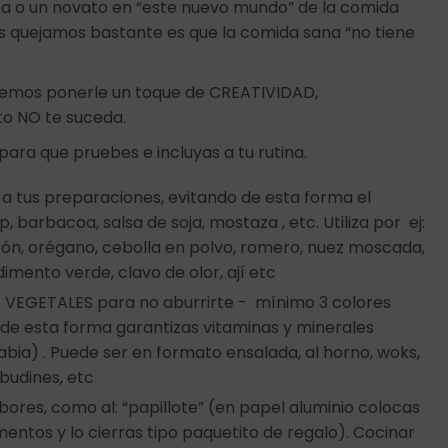
rea o un novato en “este nuevo mundo” de la comida
s quejamos bastante es que la comida sana “no tiene
ebemos ponerle un toque de CREATIVIDAD,
to NO te suceda.
para que pruebes e incluyas a tu rutina.
a tus preparaciones, evitando de esta forma el
barbacoa, salsa de soja, mostaza , etc. Utiliza por ej:
mentón, orégano, cebolla en polvo, romero, nuez moscada,
mento verde, clavo de olor, ají etc
 VEGETALES para no aburrirte - mínimo 3 colores
de esta forma garantizas vitaminas y minerales
bia) . Puede ser en formato ensalada, al horno, woks,
 budines, etc
bores, como al: “papillote” (en papel aluminio colocas
mentos y lo cierras tipo paquetito de regalo). Cocinar