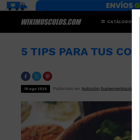
CATÁLOGO
M
5 TIPS PARA TUS CO



Publicado en:
Nutrición
Suplementación
18
ago
2020