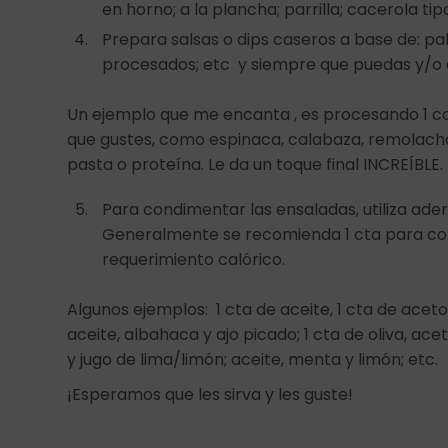
en horno; a la plancha; parrilla; cacerola tip
Prepara salsas o dips caseros a base de: pa
procesados; etc y siempre que puedas y/o 
Un ejemplo que me encanta , es procesando 1 cd
que gustes, como espinaca, calabaza, remolacha,
pasta o proteína. Le da un toque final INCREÍBLE.
Para condimentar las ensaladas, utiliza ader
Generalmente se recomienda 1 cta para con
requerimiento calórico.
Algunos ejemplos: 1 cta de aceite, 1 cta de aceto, a
aceite, albahaca y ajo picado; 1 cta de oliva, ac
y jugo de lima/limón; aceite, menta y limón; etc.
¡Esperamos que les sirva y les guste!