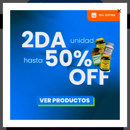


AMINOÁCIDOS
VER TODAS LAS ENTRADAS



Publicado en:
Suplementación
05
abr
2022