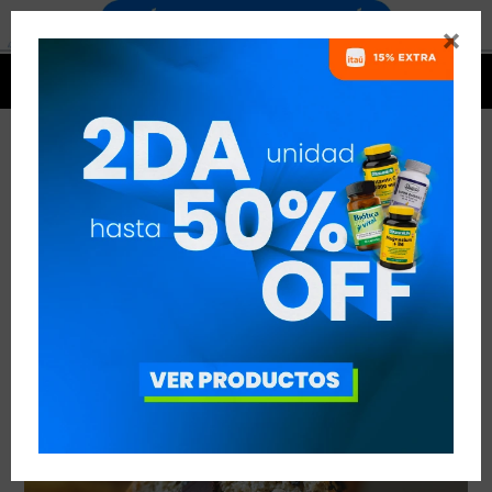


BUDÍN PROTEICO
VER TODAS LAS ENTRADAS



Publicado en:
Suplementación
30
nov
2019