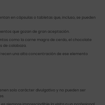
ntan en cápsulas o tabletas que, incluso, se pueden
lementos que gozan de gran aceptación.
entos como la carne magra de cerdo, el chocolate
las de calabaza.
 ofrecen una alta concentración de ese elemento
ienen solo carácter divulgativo y no pueden ser
es.
 es siempre imprescindible la visita a un profesional.