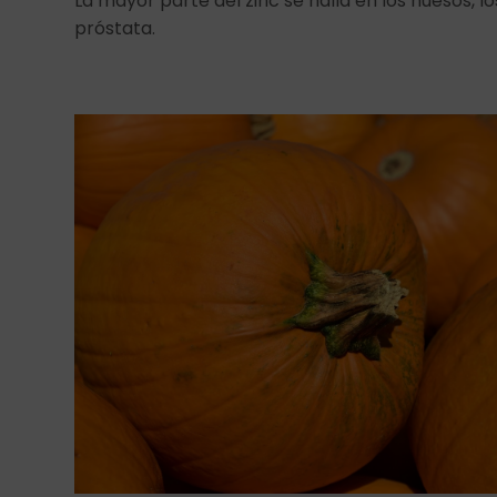
La mayor parte del zinc se halla en los huesos, los
próstata.