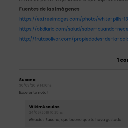
Fuentes de las imágenes
https://es.freeimages.com/photo/white-pills-13
https://okdiario.com/salud/saber-cuando-nec
http://frutasolivar.com/propiedades-de-la-ca
1 c
Susana
30/03/2019 14:16hs.
Excelente nota!
Wikimúsculos
24/09/2019 10:25hs
¡Gracias Susana, que bueno que te haya gustado!