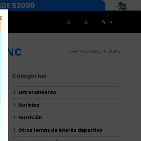

$
0
ZINC
VER TODAS LAS ENTRADAS
Categorías
Entrenamiento
Noticias
Nutrición
Otros temas de interés deportivo