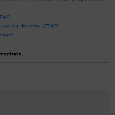
11490
esitas-dia-descanso-2778881
labaza/
omentario