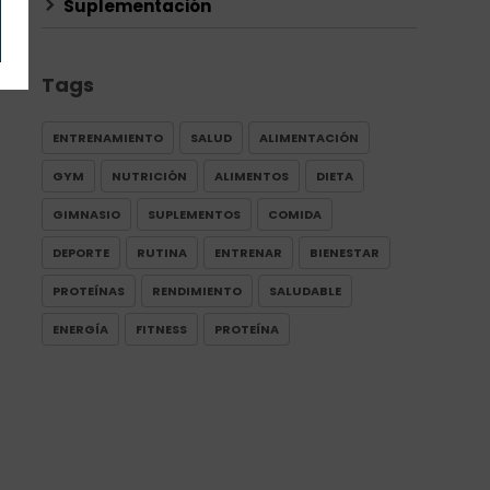
Suplementación
Tags
ENTRENAMIENTO
SALUD
ALIMENTACIÓN
GYM
NUTRICIÓN
ALIMENTOS
DIETA
GIMNASIO
SUPLEMENTOS
COMIDA
DEPORTE
RUTINA
ENTRENAR
BIENESTAR
PROTEÍNAS
RENDIMIENTO
SALUDABLE
ENERGÍA
FITNESS
PROTEÍNA