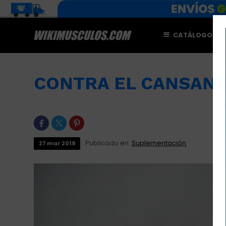
CATÁLOGO
M
CONTRA EL CANSANC



Publicado en:
Suplementación
27
mar
2019