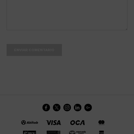
ENVIAR COMENTARIO




