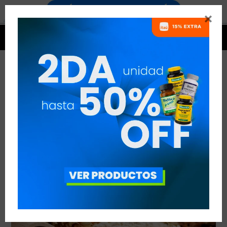


CONTRA EL GRANO DE TRIGO
VER TODAS LAS ENTRADAS



Publicado en:
Nutrición
20
abr
2017