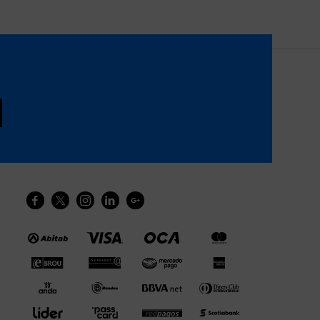




