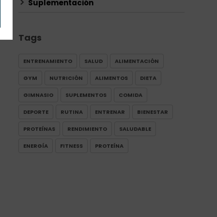
Suplementación
Tags
ENTRENAMIENTO
SALUD
ALIMENTACIÓN
GYM
NUTRICIÓN
ALIMENTOS
DIETA
GIMNASIO
SUPLEMENTOS
COMIDA
DEPORTE
RUTINA
ENTRENAR
BIENESTAR
PROTEÍNAS
RENDIMIENTO
SALUDABLE
ENERGÍA
FITNESS
PROTEÍNA