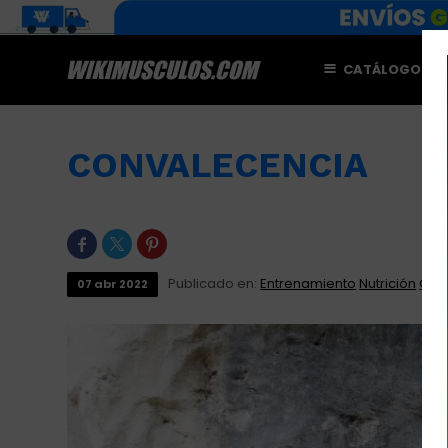
CATÁLOGO
M
CONVALECENCIA



Publicado en:
Entrenamiento
Nutrición
Otro
07
abr
2022