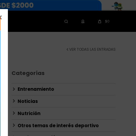

$
0
VER TODAS LAS ENTRADAS
Categorías
Entrenamiento
Noticias
Nutrición
Otros temas de interés deportivo