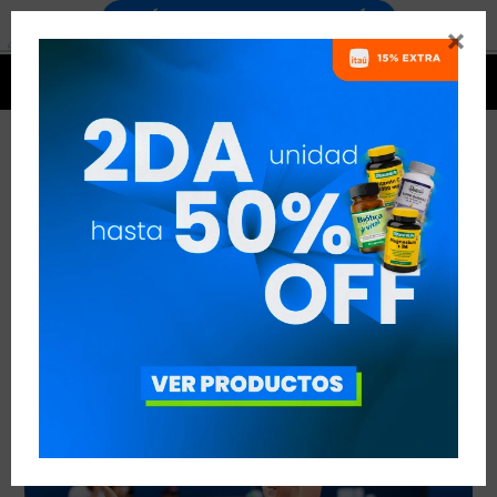


CROSSFIT EN FRANCIA
VER TODAS LAS ENTRADAS



Publicado en:
Noticias
06
abr
2019