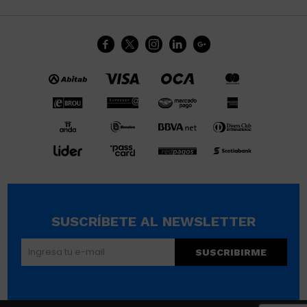





SUSCRÍBETE AL NEWSLETTER
SUSCRIBIRME