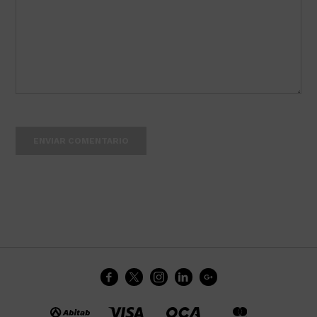
ENVIAR COMENTARIO




