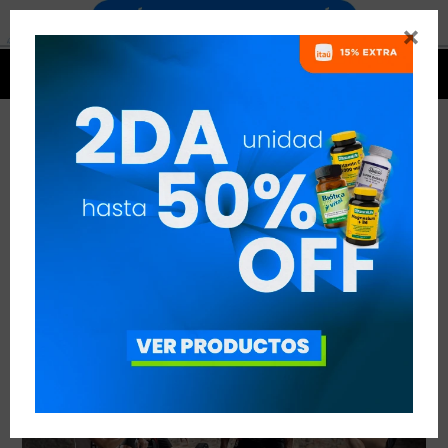


EL HIIT
VER TODAS LAS ENTRADAS



Publicado en:
Entrenamiento
03
ene
2019