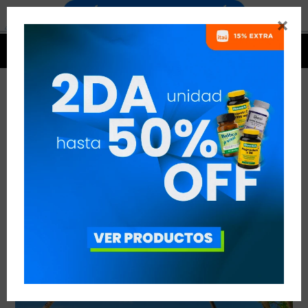


EL PELIGRO DEL VERANO
VER TODAS LAS ENTRADAS



Publicado en:
Entrenamiento
Nutrición
10
nov
2018