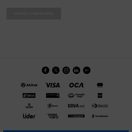
ENVIAR COMENTARIO




