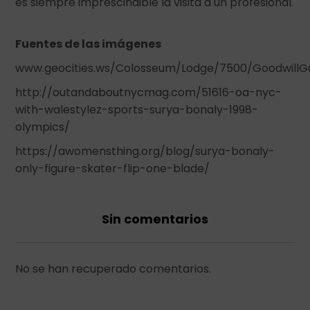
es siempre imprescindible la visita a un profesional.
Fuentes de las imágenes
www.geocities.ws/Colosseum/Lodge/7500/Goodwill
http://outandaboutnycmag.com/51616-oa-nyc-
with-walestylez-sports-surya-bonaly-1998-
olympics/
https://awomensthing.org/blog/surya-bonaly-
only-figure-skater-flip-one-blade/
Sin comentarios
No se han recuperado comentarios.