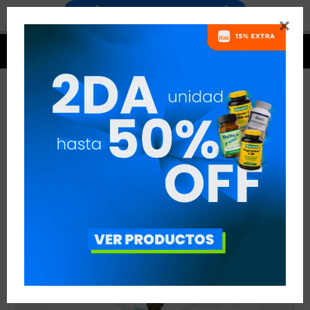


EL SALTO PROHIBIDO
VER TODAS LAS ENTRADAS



Publicado en:
Otros temas de interés
05
nov
2019
deportivo