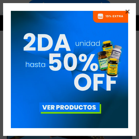


FITNESS SHOW SYDNEY 2020
VER TODAS LAS ENTRADAS



Publicado en:
Noticias
27
ago
2019