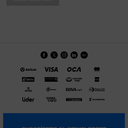
ENVIAR COMENTARIO




