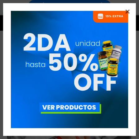


HACER AMIGOS EN EL GIMNASIO
VER TODAS LAS ENTRADAS



Publicado en:
Otros temas de interés
12
mar
2019
deportivo