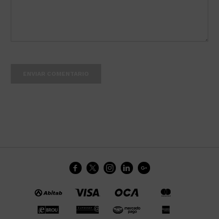
ENVIAR COMENTARIO




