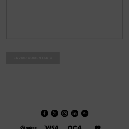
ENVIAR COMENTARIO




