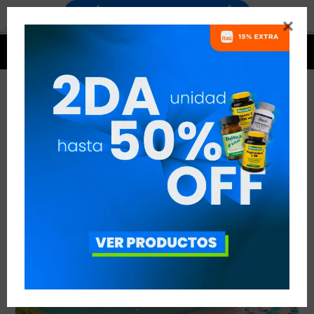


IBIZA FITNESS CHALLENGE
VER TODAS LAS ENTRADAS



Publicado en:
Entrenamiento
Noticias
18
mar
2019