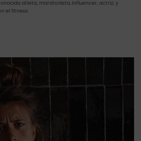
nocida atleta, maratonista, influencer, actriz, y
 el fitness.