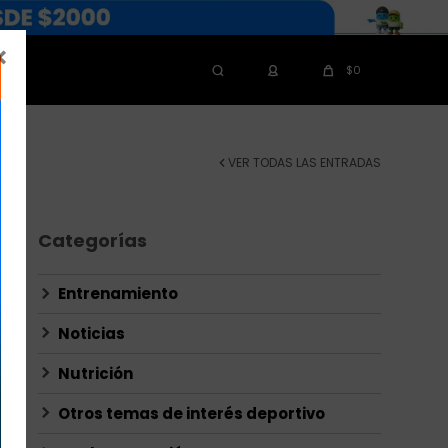

$
0
A
VER TODAS LAS ENTRADAS
Categorías
Entrenamiento
Noticias
Nutrición
Otros temas de interés deportivo