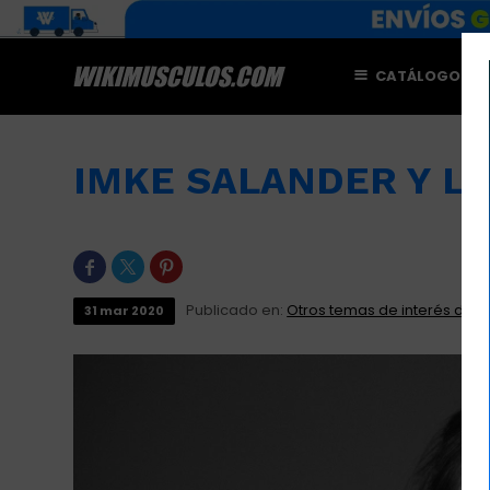
CATÁLOGO
M
IMKE SALANDER Y L



Publicado en:
Otros temas de interés depo
31
mar
2020