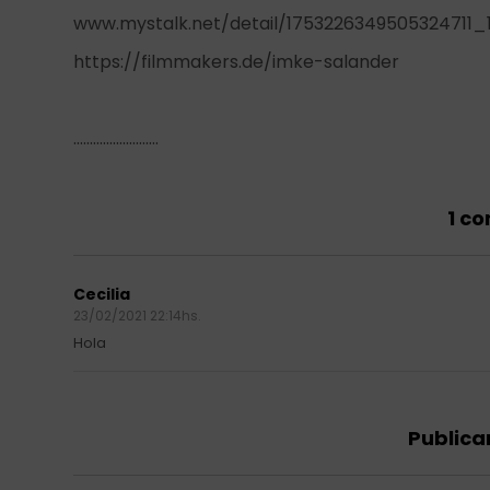
www.mystalk.net/detail/1753226349505324711_
https://filmmakers.de/imke-salander
……………………..
1 c
Cecilia
23/02/2021 22:14hs.
Hola
Publica