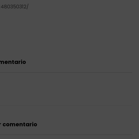
1480350312/
omentario
r comentario