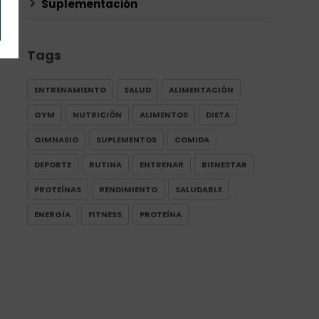
Suplementación
Tags
ENTRENAMIENTO
SALUD
ALIMENTACIÓN
GYM
NUTRICIÓN
ALIMENTOS
DIETA
GIMNASIO
SUPLEMENTOS
COMIDA
DEPORTE
RUTINA
ENTRENAR
BIENESTAR
PROTEÍNAS
RENDIMIENTO
SALUDABLE
ENERGÍA
FITNESS
PROTEÍNA