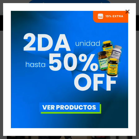


LA GRAN CROSSFITTER CANADIENSE
VER TODAS LAS ENTRADAS



Publicado en:
Noticias
13
abr
2019