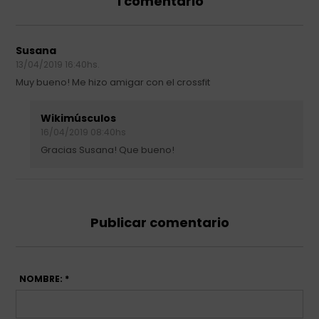
1 comentario
Susana
13/04/2019 16:40hs.
Muy bueno! Me hizo amigar con el crossfit
Wikimúsculos
16/04/2019 08:40hs
Gracias Susana! Que bueno!
Publicar comentario
NOMBRE: *