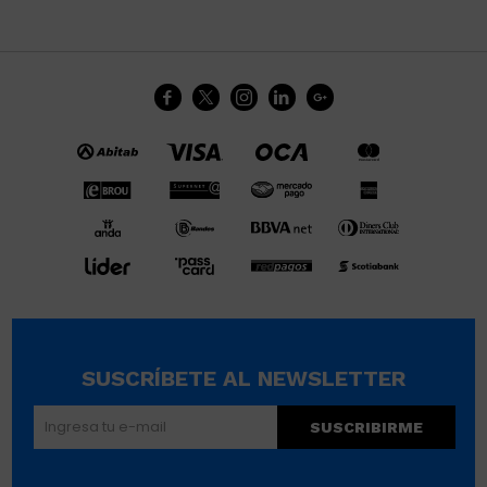





SUSCRÍBETE AL NEWSLETTER
SUSCRIBIRME