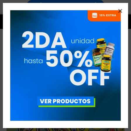


LA MÁS SALUDABLE
VER TODAS LAS ENTRADAS



Publicado en:
Noticias
28
mar
2020