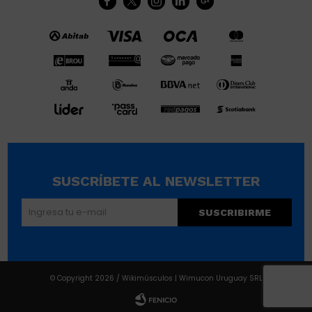





SUSCRÍBETE AL NEWSLETTER
SUSCRIBIRME
© Copyright 2026 / Wikimúsculos | Wimucon Uruguay SRL