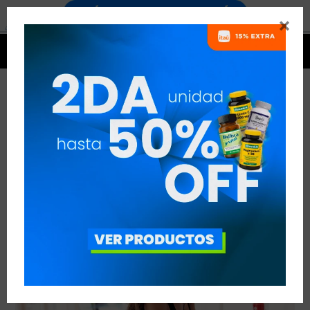


MAQUILLAJE EN EL GYM
VER TODAS LAS ENTRADAS



Publicado en:
Otros temas de interés deportivo
18
jun
2019